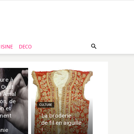
ISINE
DECO
ure à
l Oust
e Amal
ion, de
CULTURE
on et
ement
La broderie…
de fil en aiguille
nie
!