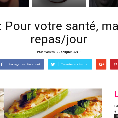
: Pour votre santé, m
repas/jour
Par:
Mariem
,
Rubrique:
SANTE
Partager sur Facebook
Tweeter sur twitter
La
èm
B