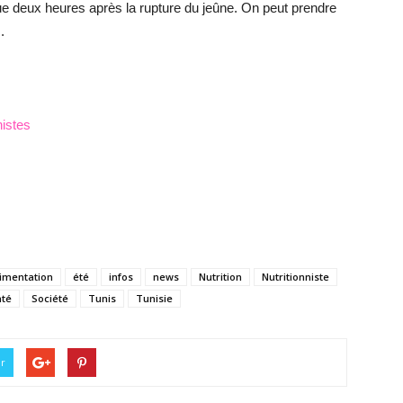
tue deux heures après la rupture du jeûne. On peut prendre
.
istes
limentation
été
infos
news
Nutrition
Nutritionniste
nté
Société
Tunis
Tunisie
er