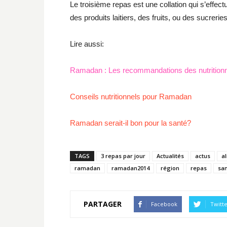
Le troisième repas est une collation qui s’effec
des produits laitiers, des fruits, ou des sucreries
Lire aussi:
Ramadan : Les recommandations des nutritionn
Conseils nutritionnels pour Ramadan
Ramadan serait-il bon pour la santé?
TAGS
3 repas par jour
Actualités
actus
a
ramadan
ramadan2014
région
repas
sa
PARTAGER
Facebook
Twitt