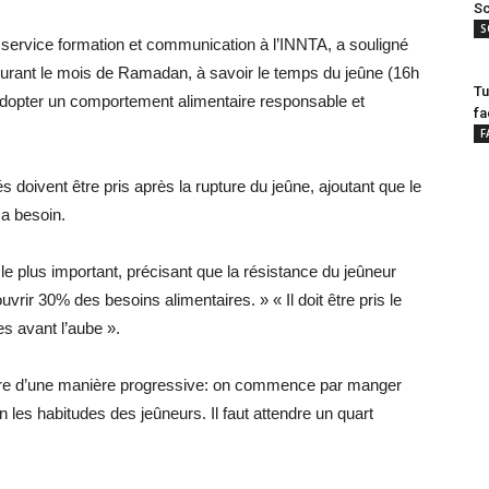
Sc
S
e service formation et communication à l’INNTA, a souligné
durant le mois de Ramadan, à savoir le temps du jeûne (16h
Tu
t, adopter un comportement alimentaire responsable et
fa
F
 doivent être pris après la rupture du jeûne, ajoutant que le
l a besoin.
 le plus important, précisant que la résistance du jeûneur
ouvrir 30% des besoins alimentaires. » « Il doit être pris le
es avant l’aube ».
faire d’une manière progressive: on commence par manger
n les habitudes des jeûneurs. Il faut attendre un quart