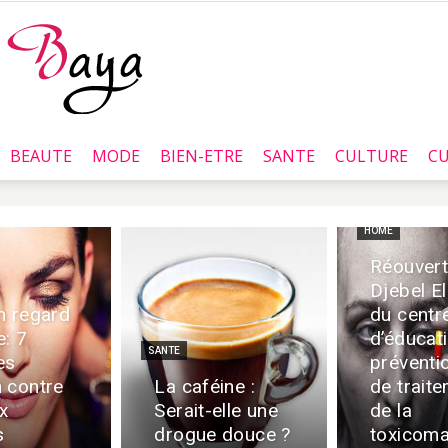
BEAUTE
MODE
BIEN-ETRE
SANTE
CULTURE
CU
Baya.tn
HOME
Réouvert
Djebel E
n regard
du centr
e: 7
d’éducat
SANTE
es
préventi
 contre
La caféine :
de trait
ux
Serait-elle une
de la
s
drogue douce ?
toxicoma