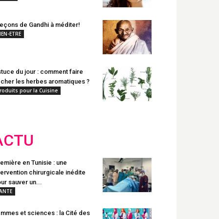
leçons de Gandhi à méditer!
IEN-ETRE
tuce du jour : comment faire
cher les herbes aromatiques ?
roduits pour la Cuisine
ACTU
emière en Tunisie : une
tervention chirurgicale inédite
ur sauver un...
ANTE
mmes et sciences : la Cité des