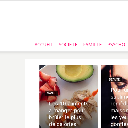
ACCUEIL
SOCIETE
FAMILLE
PSYCHO
BEAUTE
Pour u
SANTE
sublim
Les 10 aliments
remèd
à manger pour
maison
brûler le plus
les ye
de calories
gonflé