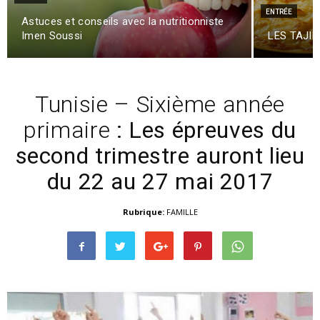
ENTRÉE
Astuces et conseils avec la nutritionniste
Imen Soussi
LES TAJINE
Tunisie – Sixième année
primaire
: Les épreuves du
second trimestre auront lieu
du 22 au 27 mai 2017
Rubrique:
FAMILLE