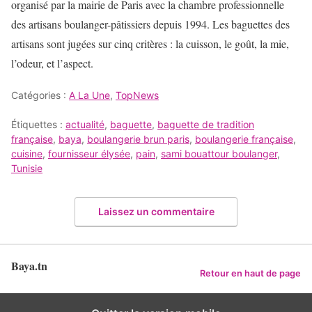
organisé par la mairie de Paris avec la chambre professionnelle
des artisans boulanger-pâtissiers depuis 1994. Les baguettes des
artisans sont jugées sur cinq critères : la cuisson, le goût, la mie,
l’odeur, et l’aspect.
Catégories :
A La Une
,
TopNews
Étiquettes :
actualité
,
baguette
,
baguette de tradition
française
,
baya
,
boulangerie brun paris
,
boulangerie française
,
cuisine
,
fournisseur élysée
,
pain
,
sami bouattour boulanger
,
Tunisie
Laissez un commentaire
Baya.tn
Retour en haut de page