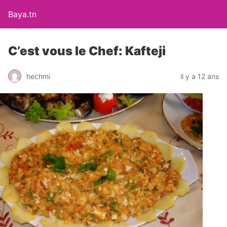
Baya.tn
C’est vous le Chef: Kafteji
hechmi
il y a 12 ans