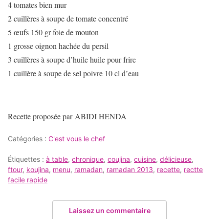
4 tomates bien mur
2 cuillères à soupe de tomate concentré
5 œufs 150 gr foie de mouton
1 grosse oignon hachée du persil
3 cuillères à soupe d’huile huile pour frire
1 cuillère à soupe de sel poivre 10 cl d’eau
Recette proposée par ABIDI HENDA
Catégories :
C'est vous le chef
Étiquettes :
à table
,
chronique
,
coujina
,
cuisine
,
délicieuse
,
ftour
,
koujina
,
menu
,
ramadan
,
ramadan 2013
,
recette
,
rectte
facile rapide
Laissez un commentaire